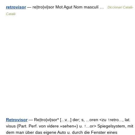
retrovisor
— re|tro|vi|sor Mot Agut Nom masculí …
Diccionari Català-
Català
Retrovisor
— Re|tro|vi|sor* [...v...] der; s, ...oren <zu ↑retro..., lat.
visus (Part. Perf. von videre »sehen«) u. ↑...or> Spiegelsystem, mit
dem man über das eigene Auto u. durch die Fenster eines