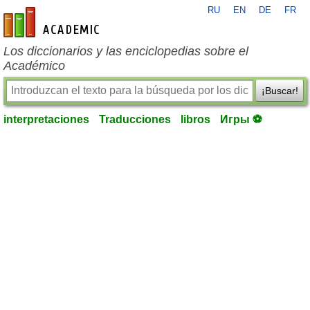
RU
EN
DE
FR
es-academic.com
Los diccionarios y las enciclopedias sobre el
Académico
¡Buscar!
interpretaciones
Traducciones
libros
Игры ⚽