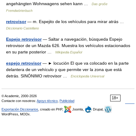
angehängten Wohnwagens sehen kann …
Das große
Fremdwörterbuch
retrovisor
— m. Espejito de los vehículos para mirar atrás …
Diccionario Castellano
Espejo retrovisor
— Saltar a navegación, búsqueda Espejo
retrovisor de un Mazda 626. Muestra los vehículos estacionados
en su parte posterior …
Wikipedia Español
espejo retrovisor
— ► locución El que va colocado en la parte
delantera de un vehículo y que permite ver la zona que está
detrás. SINÓNIMO retrovisor …
Enciclopedia Universal
© Academic, 2000-2026
18+
Contacte con nosotros:
Apoyo técnico
,
Publicidad
Exportación Diccionarios
, creado en PHP,
Joomla,
Drupal,
WordPress, MODx.