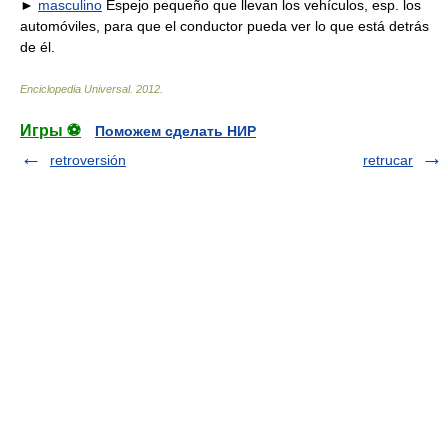
►
masculino
Espejo pequeño que llevan los vehículos, esp. los
automóviles, para que el conductor pueda ver lo que está detrás
de él.
Enciclopedia Universal
.
2012
.
Игры ⚽
Поможем сделать НИР
retroversión
retrucar