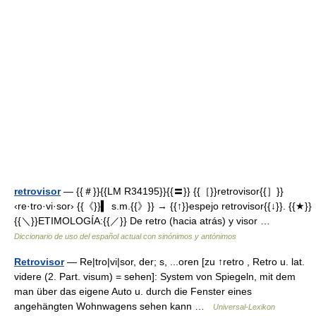
retrovisor
— {{＃}}{{LM R34195}}{{〓}} {{［}}retrovisor{{］}}
‹re·tro·vi·sor› {{《}}▍ s.m.{{》}} → {{↑}}espejo retrovisor{{↓}}. {{★}}
{{＼}}ETIMOLOGÍA:{{／}} De retro (hacia atrás) y visor …
Diccionario de uso del español actual con sinónimos y antónimos
Retrovisor
— Re|tro|vi|sor, der; s, ...oren [zu ↑retro , Retro u. lat.
videre (2. Part. visum) = sehen]: System von Spiegeln, mit dem
man über das eigene Auto u. durch die Fenster eines
angehängten Wohnwagens sehen kann …
Universal-Lexikon